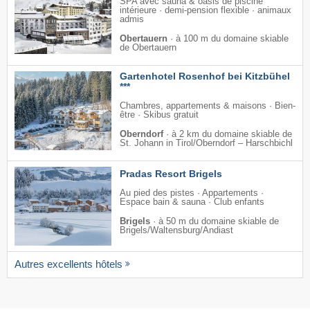
SPA avec sauna & oasis de piscine
intérieure · demi-pension flexible · animaux
admis
Obertauern
·
à 100 m du domaine skiable
de Obertauern
Gartenhotel Rosenhof bei Kitzbühel
***
Chambres, appartements & maisons · Bien-
être · Skibus gratuit
Oberndorf
·
à 2 km du domaine skiable de
St. Johann in Tirol/​Oberndorf – Harschbichl
Pradas Resort Brigels
Au pied des pistes · Appartements ·
Espace bain & sauna · Club enfants
Brigels
·
à 50 m du domaine skiable de
Brigels/​Waltensburg/​Andiast
Autres excellents hôtels