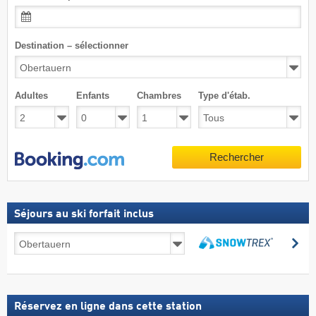
Destination – sélectionner
Adultes
Enfants
Chambres
Type d'étab.
Rechercher
Séjours au ski forfait inclus
Séjours
Re
au
Rechercher
ski
forfait
inclus
Réservez en ligne dans cette station