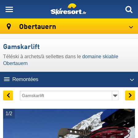
skiresort
Obertauern
Gamskarlift
Téléski à archets/à sellettes dans le
domaine skiable
Obertauern
Remontées
1/2