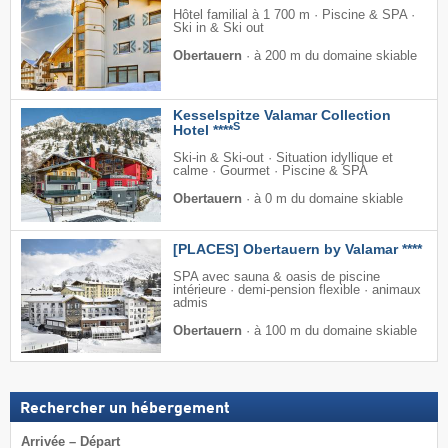
Hôtel familial à 1 700 m · Piscine & SPA ·
Ski in & Ski out
Obertauern
·
à 200 m du domaine skiable
Kesselspitze Valamar Collection
S
Hotel ****
Ski-in & Ski-out · Situation idyllique et
calme · Gourmet · Piscine & SPA
Obertauern
·
à 0 m du domaine skiable
[PLACES] Obertauern by Valamar ****
SPA avec sauna & oasis de piscine
intérieure · demi-pension flexible · animaux
admis
Obertauern
·
à 100 m du domaine skiable
Rechercher un hébergement
Arrivée – Départ