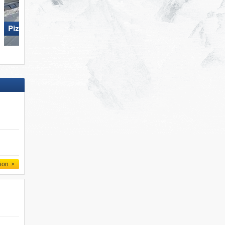
Pizol – Bad Ragaz/​Wangs
Pizol – Bad Ragaz/​Wang
tion