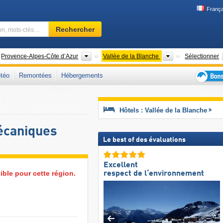
França
Domaine
Rechercher
skiable,
région,
mots-
ys
Anciennes régions
Vallées
Provence-Alpes-Côte d’Azur
Vallée de la Blanche
Sélectionner
clés…
téo
Remontées
Hébergements
Bons
plans
séjour
Hôtels : Vallée de la Blanche
au
ski
écaniques
Le best of des évaluations
Excellent
ble pour cette région.
respect de l‘environnement