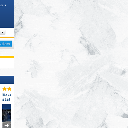
is
Arrondissement, Chaîne de montagne, Département
Excellente
Excellente
station de ski familiale
préparation des pistes