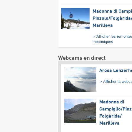
Madonna di Campig
Pinzolo/​Folgàrida/
Marilleva
Afficher les remonté
mécaniques
Webcams en direct
Arosa Lenzerh
Afficher la web
Madonna di
Campiglio/​Pinz
Folgàrida/​
Marilleva