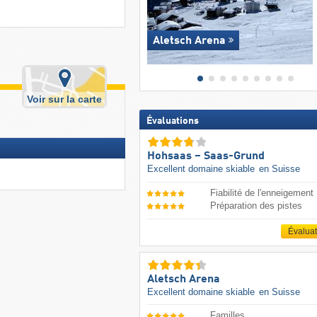
Aletsch Arena
Voir sur la carte
Évaluations
Hohsaas – Saas-Grund
Excellent domaine skiable
en Suisse
Fiabilité de l'enneigement
Préparation des pistes
Évalua
Aletsch Arena
Excellent domaine skiable
en Suisse
Familles