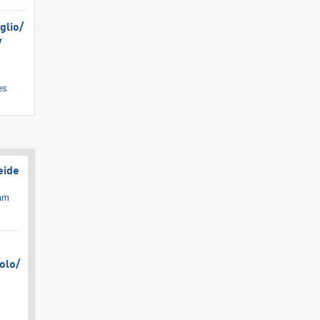
lio/​
​
es
eide
cam
olo/​