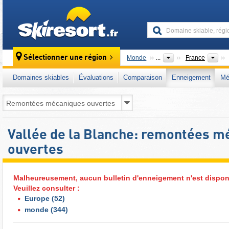
skiresort
Pa
Sélectionner une région
Monde
...
France
Domaines skiables
Évaluations
Comparaison
Enneigement
Mé
Vallée de la Blanche: remontées m
ouvertes
Malheureusement, aucun bulletin d'enneigement n'est disponi
Veuillez consulter :
Europe
(52)
monde
(344)