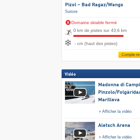
Pizol – Bad Ragaz/​Wangs
Suisse
Domaine skiable fermé
0 km de pistes sur 43,6 km
- cm (haut des pistes)
Compte-r
Vidéo
Madonna di Campig
Pinzolo/​Folgàrida/
Marilleva
Afficher la vidéo
Aletsch Arena
Afficher la vidéo