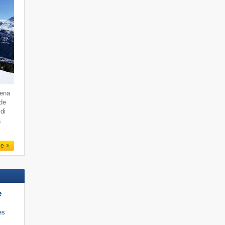
dena
 de
di
a
le
e
es