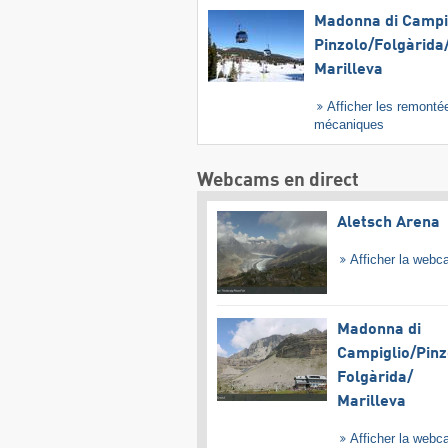
Madonna di Campig
Pinzolo/​Folgàrida/
Marilleva
Afficher les remonté
mécaniques
Webcams en direct
Aletsch Arena
Afficher la web
Madonna di
Campiglio/​Pinz
Folgàrida/​
Marilleva
Afficher la web