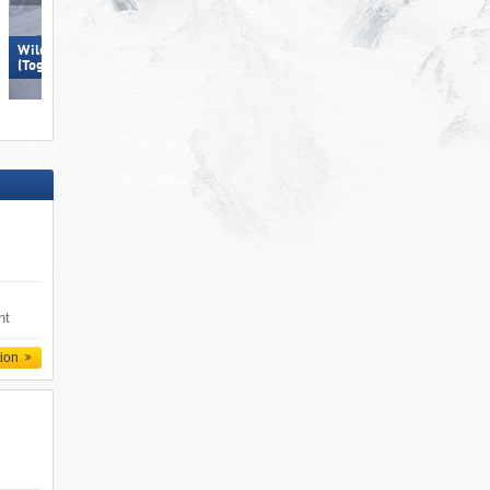
Wildhaus – Gamserrugg
Arosa Lenzerheide
(Toggenburg)
nt
tion