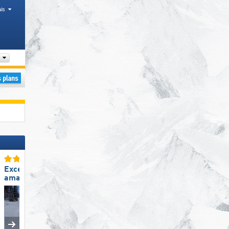
is
Arrondissement, Chaîne de montagne, Département
Excellente
Excellente
amabilité du personnel
taille de domaine skiable