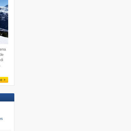
dena
 de
di
a
le
es