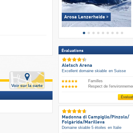
Arosa Lenzerheide
Évaluations
Aletsch Arena
Excellent domaine skiable
en Suisse
Familles
Voir sur la carte
Respect de l'environneme
Évalua
Madonna di Campiglio/​Pinzolo/​
Folgàrida/​Marilleva
Domaine skiable 5 étoiles
en Italie