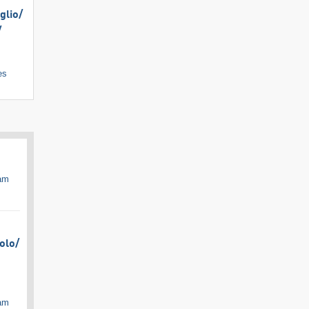
lio/​
​
es
cam
olo/​
cam