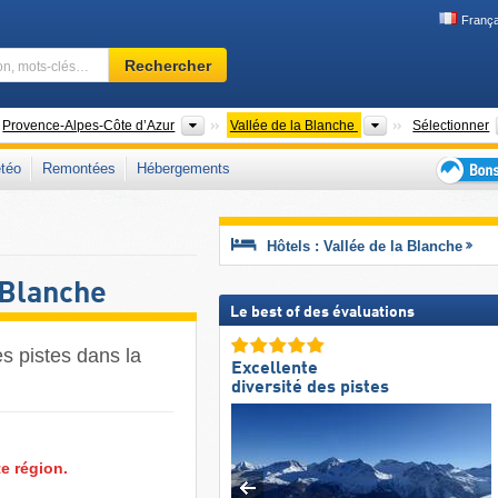
França
Domaine
Rechercher
skiable,
région,
mots-
ys
Anciennes régions
Vallées
Provence-Alpes-Côte d’Azur
Vallée de la Blanche
Sélectionner
clés…
téo
Remontées
Hébergements
Bons
plans
séjour
Hôtels : Vallée de la Blanche
au
ski
 Blanche
Le best of des évaluations
s pistes dans la
Excellente
diversité des pistes
e région.