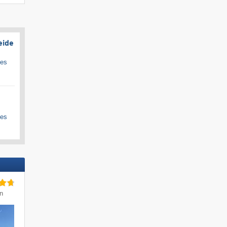
eide
ges
ges
in