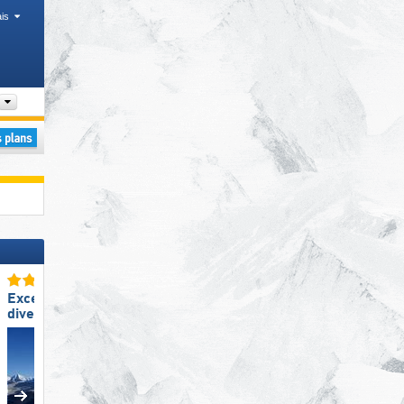
is
Arrondissement, Chaîne de montagne, Département
Excellente
Excellente
diversité des pistes
préparation des pistes