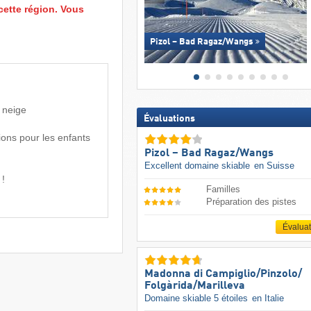
cette région. Vous
Pizol – Bad Ragaz/​Wangs
e neige
Évaluations
ions pour les enfants
Pizol – Bad Ragaz/​Wangs
Excellent domaine skiable
en Suisse
 !
Familles
Préparation des pistes
Évalua
Madonna di Campiglio/​Pinzolo/​
Folgàrida/​Marilleva
Domaine skiable 5 étoiles
en Italie