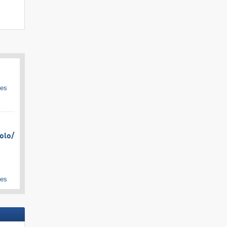
ges
olo/​
ges