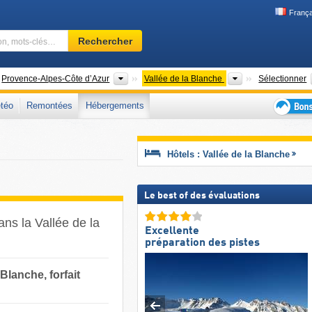
França
Domaine
Rechercher
skiable,
région,
mots-
ys
Anciennes régions
Vallées
Provence-Alpes-Côte d’Azur
Vallée de la Blanche
Sélectionner
clés…
téo
Remontées
Hébergements
Bons
plans
séjour
Hôtels : Vallée de la Blanche
au
ski
Le best of des évaluations
ans la Vallée de la
Excellente
préparation des pistes
Blanche, forfait