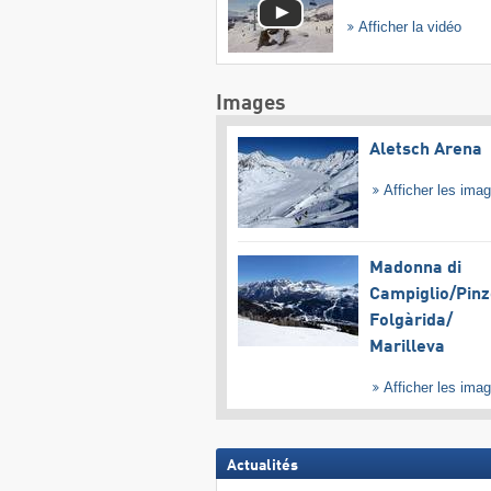
Afficher la vidéo
Images
Aletsch Arena
Afficher les ima
Madonna di
Campiglio/​Pinz
Folgàrida/​
Marilleva
Afficher les ima
Actualités