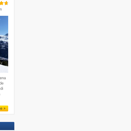
in
dena
 de
di
a
le