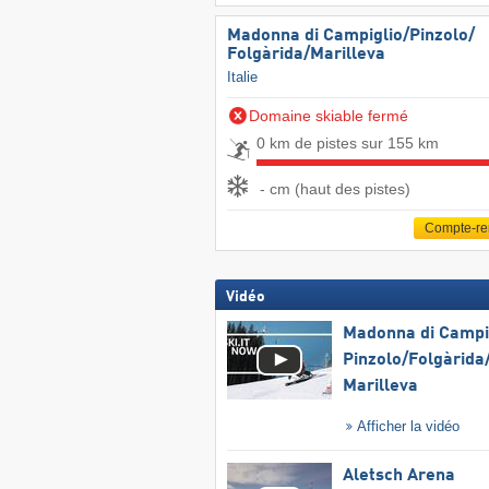
Madonna di Campiglio/​Pinzolo/​
Folgàrida/​Marilleva
Italie
Domaine skiable fermé
0 km de pistes sur 155 km
- cm (haut des pistes)
Compte-r
Vidéo
Madonna di Campig
Pinzolo/​Folgàrida/
Marilleva
Afficher la vidéo
Aletsch Arena