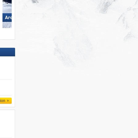
Arosa Lenzerheide
Hohsaas – Saas-Grund
tion