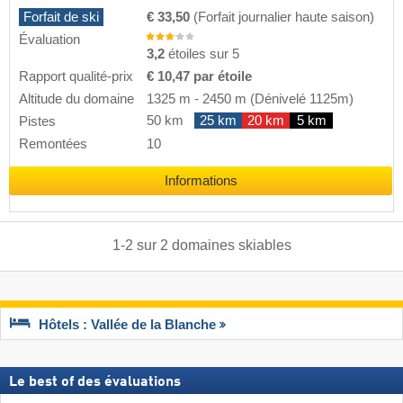
Forfait de ski
€ 33,50
(Forfait journalier haute saison)
Évaluation
3,2
étoiles sur 5
Rapport qualité-prix
€ 10,47 par étoile
Altitude du domaine
1325 m
-
2450 m
(Dénivelé 1125m)
50 km
25 km
20 km
5 km
Pistes
Remontées
10
Informations
1
-
2
sur
2
domaines skiables
Hôtels : Vallée de la Blanche
Le best of des évaluations