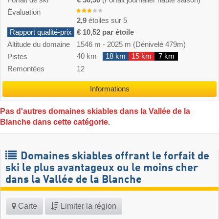
Forfait de ski
€ 30,50
(Forfait journalier haute saison)
Évaluation
2,9
étoiles sur 5
Rapport qualité-prix
€ 10,52 par étoile
Altitude du domaine
1546 m
-
2025 m
(Dénivelé 479m)
40 km
18 km
15 km
7 km
Pistes
Remontées
12
Informations
Pas d'autres domaines skiables dans la Vallée de la
Blanche dans cette catégorie.
Domaines skiables offrant le forfait de
ski le plus avantageux ou le moins cher
dans la Vallée de la Blanche
Carte
Limiter la région