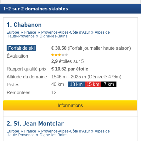
1
-
2
sur
2
domaines skiables
1. Chabanon
Europe
France
Provence-Alpes-Côte d’Azur
Alpes de
Haute-Provence
Digne-les-Bains
Forfait de ski
€ 30,50
(Forfait journalier haute saison)
Évaluation
2,9
étoiles sur 5
Rapport qualité-prix
€ 10,52 par étoile
Altitude du domaine
1546 m
-
2025 m
(Dénivelé 479m)
40 km
18 km
15 km
7 km
Pistes
Remontées
12
Informations
2. St. Jean Montclar
Europe
France
Provence-Alpes-Côte d’Azur
Alpes de
Haute-Provence
Digne-les-Bains