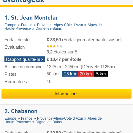
1. St. Jean Montclar
Europe
France
Provence-Alpes-Côte d’Azur
Alpes de
Haute-Provence
Digne-les-Bains
Forfait de ski
€ 33,50
(Forfait journalier haute saison)
Évaluation
3,2
étoiles sur 5
Rapport qualité-prix
€ 10,47 par étoile
Altitude du domaine
1325 m
-
2450 m
(Dénivelé 1125m)
50 km
25 km
20 km
5 km
Pistes
Remontées
10
Informations
2. Chabanon
Europe
France
Provence-Alpes-Côte d’Azur
Alpes de
Haute-Provence
Digne-les-Bains