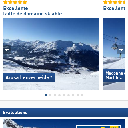
Excellente
Excellent
taille de domaine skiable
Madonna di 
Arosa Lenzerheide
Marilleva
Évaluations