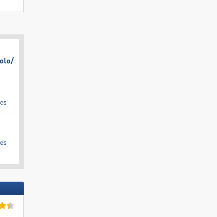
olo/​
ges
ges