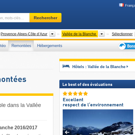
França
Domaine
Rechercher
skiable,
région,
mots-
ys
Anciennes régions
Vallées
Provence-Alpes-Côte d’Azur
Vallée de la Blanche
Sélectionner
clés…
téo
Remontées
Hébergements
Bons
plans
séjour
Hôtels : Vallée de la Blanche
au
ski
montées
Le best of des évaluations
Excellent
ble dans la Vallée
respect de l‘environnement
lanche 2016/2017