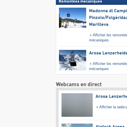
Remontées mécaniques
Madonna di Campig
Pinzolo/​Folgàrida/
Marilleva
Afficher les remonté
mécaniques
Arosa Lenzerheid
Afficher les remonté
mécaniques
Webcams en direct
Arosa Lenzerh
Afficher la web