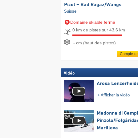
Pizol – Bad Ragaz/​Wangs
Suisse
Domaine skiable fermé
0 km de pistes sur 43,6 km
- cm (haut des pistes)
Compte-r
Vidéo
Arosa Lenzerheid
Afficher la vidéo
Madonna di Campig
Pinzolo/​Folgàrida/
Marilleva