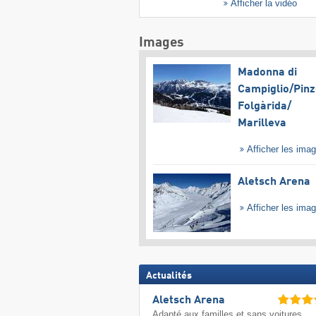
Afficher la vidéo
Images
Madonna di
Campiglio/​Pinz
Folgàrida/​
Marilleva
Afficher les ima
Aletsch Arena
Afficher les ima
Actualités
Aletsch Arena
Adapté aux familles et sans voitures