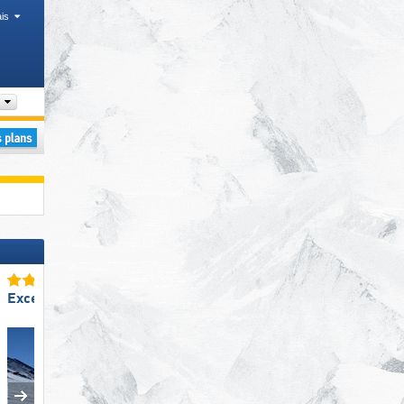
is
Arrondissement, Chaîne de montagne, Département
Excellent enneigement
Excellente
station de ski familiale