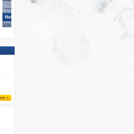
Hohsaas – Saas-Grund
Aletsch Arena
tion