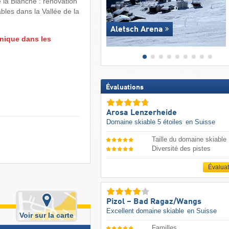
 la Blanche : rénovation
es dans la Vallée de la
Aletsch Arena
nique dans les
Évaluations
Arosa Lenzerheide
Domaine skiable 5 étoiles
en Suisse
Taille du domaine skiable
Diversité des pistes
Évalua
Pizol – Bad Ragaz/​Wangs
Excellent domaine skiable
en Suisse
Voir sur la carte
Familles