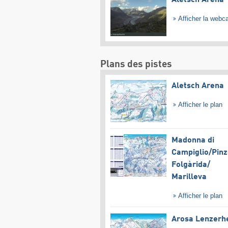
Aletsch Arena
Afficher la web
Plans des pistes
Aletsch Arena
Afficher le plan
Madonna di
Campiglio/​Pinz
Folgàrida/​
Marilleva
Afficher le plan
Arosa Lenzerh