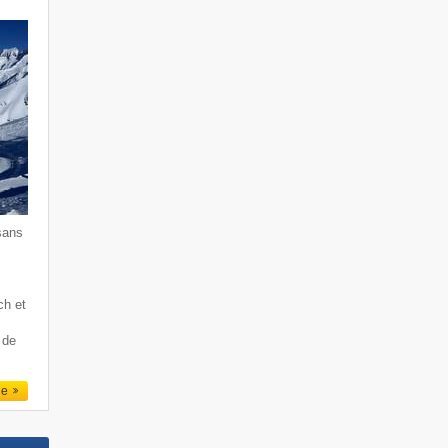
sans
ch et
 de
le