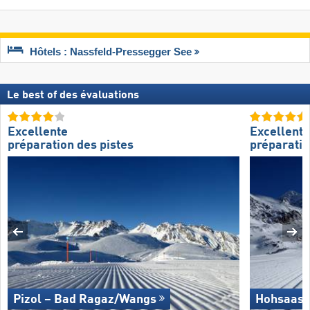
Hôtels : Nassfeld-Pressegger See
Le best of des évaluations
Excellente
Excellente
préparation des pistes
préparatio
Pizol – Bad Ragaz/​Wangs
Hohsaas 