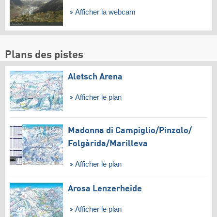
Afficher la webcam
Plans des pistes
Aletsch Arena
Afficher le plan
Madonna di Campiglio/​Pinzolo/​
Folgàrida/​Marilleva
Afficher le plan
Arosa Lenzerheide
Afficher le plan