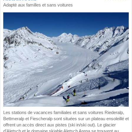
Adapté aux familles et sans voitures
Les stations de vacances familiales et sans voitures Riederalp,
Bettmeralp et Fiescheralp sont situées sur un plateau ensoleillé et
offrent un accès direct aux pistes (ski in/ski out). Le glacier
d’Aletsch et le domaine skiable Aletsch Arena se trouvent au