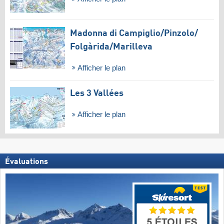
Madonna di Campiglio/​Pinzolo/​
Folgàrida/​Marilleva
Afficher le plan
Les 3 Vallées
Afficher le plan
Évaluations