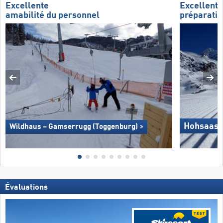
Excellente
Excellente
amabilité du personnel
préparatio
Hohsaas 
Wildhaus – Gamserrugg (Toggenburg)
Évaluations