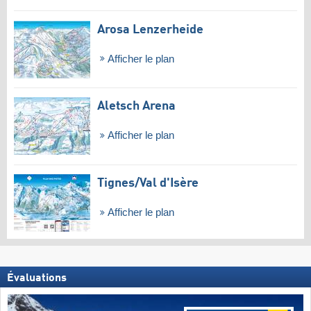
Arosa Lenzerheide
Afficher le plan
Aletsch Arena
Afficher le plan
Tignes/​Val d'Isère
Afficher le plan
Évaluations