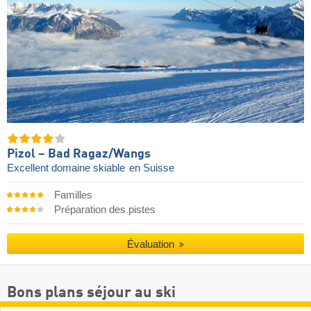
Pizol – Bad Ragaz/​Wangs
Excellent domaine skiable
en Suisse
Familles
Préparation des pistes
Évaluation
Bons plans séjour au ski