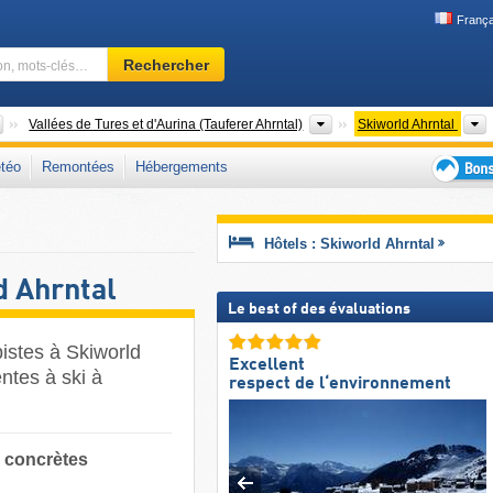
França
Domaine
Rechercher
skiable,
région,
mots-
Régions touristiques
Régions touristiques
Vallées de Tures et d'Aurina (Tauferer Ahrntal)
Skiworld Ahrntal
clés…
téo
Remontées
Hébergements
Bons
plans
séjour
Hôtels : Skiworld Ahrntal
au
ski
d Ahrntal
Le best of des évaluations
pistes à Skiworld
Excellent
ntes à ski à
respect de l‘environnement
s concrètes