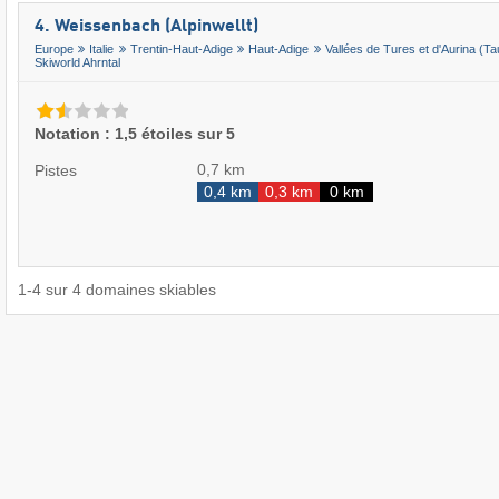
4. Weissenbach (Alpinwellt)
Europe
Italie
Trentin-Haut-Adige
Haut-Adige
Vallées de Tures et d'Aurina (Ta
Skiworld Ahrntal
Notation : 1,5 étoiles sur 5
0,7 km
Pistes
0,4 km
0,3 km
0 km
1
-
4
sur
4
domaines skiables