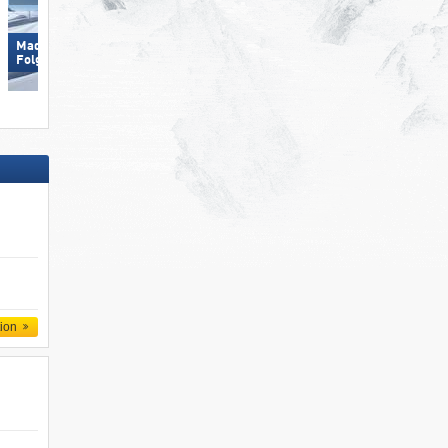
Madonna di Campiglio/​Pinzolo/​
Arosa Lenzerheide
Folgàrida/​Marilleva
tion