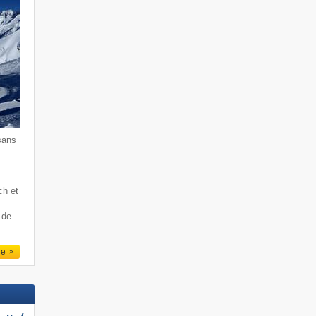
sans
ch et
 de
le