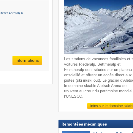
uferer Ahrntal)
Les stations de vacances familiales et 
Informations
voitures Riederalp, Bettmeralp et
Fiescheralp sont situées sur un plateau
ensoleillé et offrent un accès direct aux
pistes (ski in/ski out). Le glacier d’Alets
le domaine skiable Aletsch Arena se
trouvent au cœur du patrimoine mondial
l’UNESCO.
Infos sur le domaine skiab
Remontées mécaniques