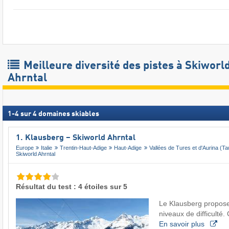
Meilleure diversité des pistes à Skiworl
Ahrntal
1
-
4
sur
4
domaines skiables
1. Klausberg – Skiworld Ahrntal
Europe
Italie
Trentin-Haut-Adige
Haut-Adige
Vallées de Tures et d'Aurina (Ta
Skiworld Ahrntal
Résultat du test : 4 étoiles sur 5
Le Klausberg propose
niveaux de difficulté
En savoir plus