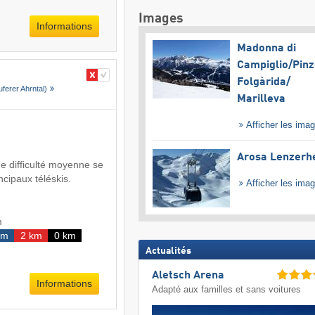
Images
Informations
Madonna di
Campiglio/​Pinz
Folgàrida/​
uferer Ahrntal)
Marilleva
Afficher les ima
Arosa Lenzerh
de difficulté moyenne se
ncipaux téléskis.
Afficher les ima
m
km
2 km
0 km
Actualités
Aletsch Arena
Informations
Adapté aux familles et sans voitures