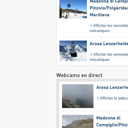
Madonna di Campig
Pinzolo/​Folgàrida/
Marilleva
Afficher les remonté
mécaniques
Arosa Lenzerheid
Afficher les remonté
mécaniques
Webcams en direct
Arosa Lenzerh
Afficher la web
Madonna di
Campiglio/​Pinz