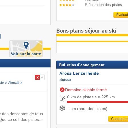
Préparation des pistes
Évalua
Bons plans séjour au ski
d
Voir sur la carte
Bulletins d'enneigement
Arosa Lenzerheide
Suisse
uferer Ahrntal)
Domaine skiable fermé
0 km de pistes sur 225 km
- cm (haut des pistes)
 des descentes de tous
Compte-r
. Que ce soit des pistes…