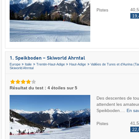
40,
Pistes
19,
1. Speikboden – Skiworld Ahrntal
Europe
Italie
Trentin-Haut-Adige
Haut-Adige
Vallées de Tures et d'Aurina (Ta
Skiworld Ahrntal
Résultat du test : 4 étoiles sur 5
Des descentes de tous
attendent les amateur
Speikboden.…
En sav
41,
Pistes
22,