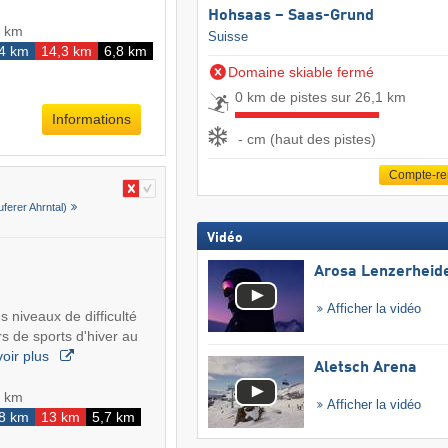
Hohsaas – Saas-Grund
5 km
Suisse
4 km
14,3 km
6,8 km
Domaine skiable fermé
0 km de pistes sur 26,1 km
Informations
- cm (haut des pistes)
Compte-r
uferer Ahrntal)
Vidéo
Arosa Lenzerheid
Afficher la vidéo
 niveaux de difficulté
s de sports d'hiver au
oir plus
Aletsch Arena
5 km
Afficher la vidéo
8 km
13 km
5,7 km