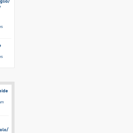
lio/​
​
es
e
es
eide
cam
olo/​