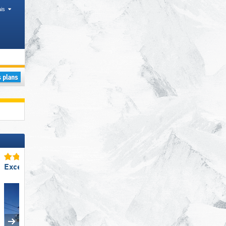
is
Autres
Excellent snowpark
Excellente
taille de domaine skiable