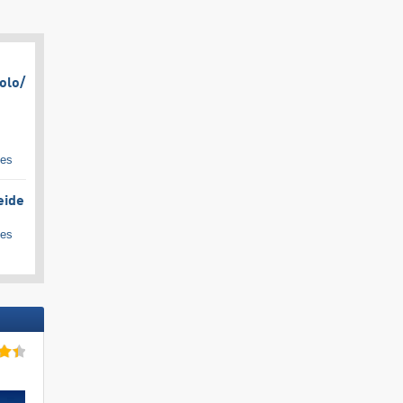
olo/​
ges
eide
ges