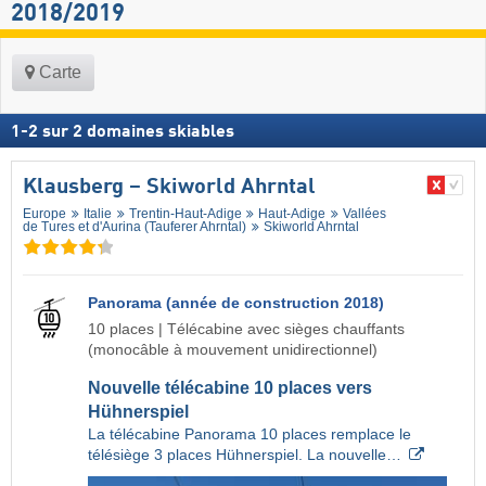
2018/2019
Carte
1
-
2
sur
2
domaines skiables
Klausberg – Skiworld Ahrntal
Europe
Italie
Trentin-Haut-Adige
Haut-Adige
Vallées
de Tures et d'Aurina (Tauferer Ahrntal)
Skiworld Ahrntal
Panorama (année de construction 2018)
10 places | Télécabine avec sièges chauffants
(monocâble à mouvement unidirectionnel)
Nouvelle télécabine 10 places vers
Hühnerspiel
La télécabine Panorama 10 places remplace le
télésiège 3 places Hühnerspiel. La nouvelle…