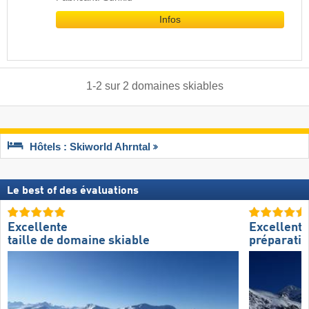
Infos
1
-
2
sur
2
domaines skiables
Hôtels : Skiworld Ahrntal
Le best of des évaluations
Excellente
Excellente
taille de domaine skiable
préparatio