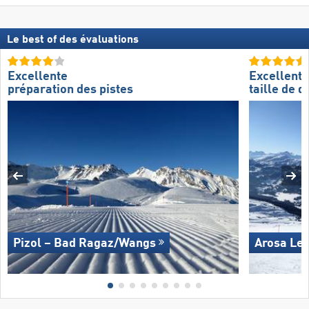
Le best of des évaluations
Excellente
Excellente
préparation des pistes
taille de 
Pizol – Bad Ragaz/​Wangs
Arosa Le