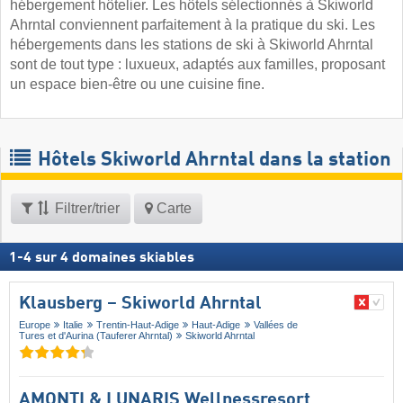
hébergement hôtelier. Les hôtels sélectionnés à Skiworld
Ahrntal conviennent parfaitement à la pratique du ski. Les
hébergements dans les stations de ski à Skiworld Ahrntal
sont de tout type : luxueux, adaptés aux familles, proposant
un espace bien-être ou une cuisine fine.
Hôtels Skiworld Ahrntal dans la station
Filtrer/trier
Carte
1
-
4
sur
4
domaines skiables
Klausberg – Skiworld Ahrntal
Europe
Italie
Trentin-Haut-Adige
Haut-Adige
Vallées de
Tures et d'Aurina (Tauferer Ahrntal)
Skiworld Ahrntal
AMONTI & LUNARIS Wellnessresort