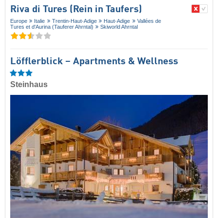
Riva di Tures (Rein in Taufers)
Europe
Italie
Trentin-Haut-Adige
Haut-Adige
Vallées de
Tures et d'Aurina (Tauferer Ahrntal)
Skiworld Ahrntal
Löfflerblick – Apartments & Wellness
Steinhaus