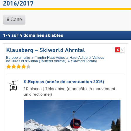
2016/2017
Carte
1
-
4
sur
4
domaines skiables
Klausberg – Skiworld Ahrntal
Europe
Italie
Trentin-Haut-Adige
Haut-Adige
Vallées
de Tures et d'Aurina (Tauferer Ahrntal)
Skiworld Ahrntal
K-Express (année de construction 2016)
10 places | Télécabine (monocâble à mouvement
unidirectionnel)