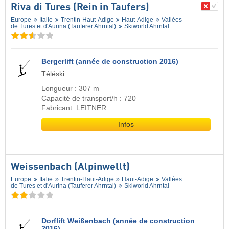
Riva di Tures (Rein in Taufers)
Europe
Italie
Trentin-Haut-Adige
Haut-Adige
Vallées
de Tures et d'Aurina (Tauferer Ahrntal)
Skiworld Ahrntal
Bergerlift (année de construction 2016)
Téléski
Longueur : 307 m
Capacité de transport/h : 720
Fabricant: LEITNER
Infos
Weissenbach (Alpinwellt)
Europe
Italie
Trentin-Haut-Adige
Haut-Adige
Vallées
de Tures et d'Aurina (Tauferer Ahrntal)
Skiworld Ahrntal
Dorflift Weißenbach (année de construction
2016)