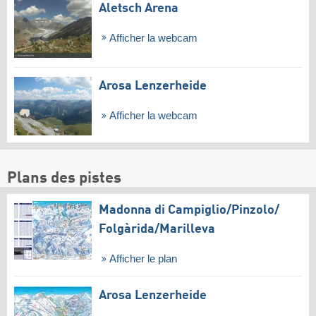
Aletsch Arena
Afficher la webcam
Arosa Lenzerheide
Afficher la webcam
Plans des pistes
Madonna di Campiglio/​Pinzolo/​
Folgàrida/​Marilleva
Afficher le plan
Arosa Lenzerheide